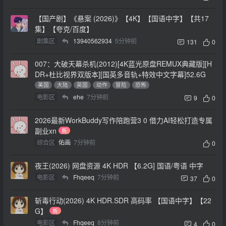
【国产剧】《悬案 (2026)》【4K】【国语中字】【共17
集】【夸克/百度】
剧集区
13940562934
5分钟前
131
0
007：大破天幕杀机(2012)[4K蓝光原盘REMUX典藏版][H
DR+杜比视界双版本][国英多音轨+特效中文字幕]52.6G
美国
大陆
英国
动作
冒险
恐怖
电影区
ehe
7分钟前
9
0
2026最新WorkBuddy写作陪跑营3 0 借力AI轻松打造专属
副业xn
新
综合区
佑画
7分钟前
0
夜王(2026) 网盘资源 4K HDR 【6.2G] 国语/粤语 中字
电影区
Fhqeeq
7分钟前
37
0
斩毒行动(2026) 4K HDR.SDR 高码率 【国语中字】【22
G】
新
电影区
Fhqeeq
8分钟前
4
0