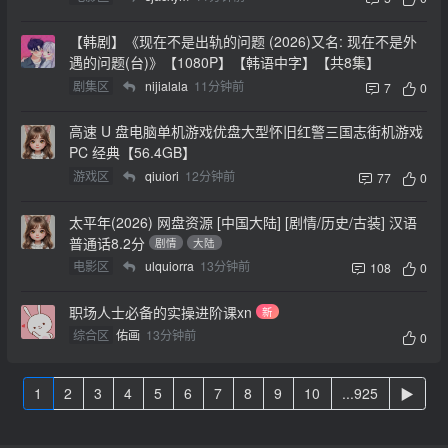
【韩剧】《现在不是出轨的问题 (2026)又名: 现在不是外
遇的问题(台)》【1080P】【韩语中字】【共8集】
剧集区
nijialala
11分钟前
7
0
高速 U 盘电脑单机游戏优盘大型怀旧红警三国志街机游戏
PC 经典【56.4GB】
游戏区
qiuiori
12分钟前
77
0
太平年(2026) 网盘资源 [中国大陆] [剧情/历史/古装] 汉语
普通话8.2分
剧情
大陆
电影区
ulquiorra
13分钟前
108
0
职场人士必备的实操进阶课xn
新
综合区
佑画
13分钟前
0
1
2
3
4
5
6
7
8
9
10
...925
▶