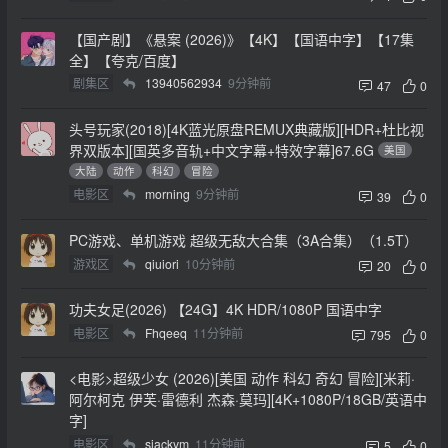
【国产剧】《悬案 (2026)》【4K】【国语中字】【17集
全】【夸克/百度】
剧集区
13940562934
9分钟前
47
0
头号玩家(2018)[4K蓝光原盘REMUX典藏版][HDR+杜比视
界双版本][国英多音轨+中文字幕+特效字幕]67.6G
美国
大陆
动作
科幻
冒险
电影区
morning
9分钟前
39
0
PC游戏、单机游戏 超级无敌大合集（3A合集）（1.5T）
游戏区
qiuiori
10分钟前
20
0
功夫女足(2026) 【24G】4K HDR/1080P 国语中字
电影区
Fhqeeq
11分钟前
795
0
<电影>超级少女 (2026)[美国 动作 科幻 奇幻 冒险][米莉·
阿尔柯克 伊芙·雷德利 杰森·莫玛][4K+1080P/18GB/英语中
字]
电影区
sjackym
11分钟前
5
0