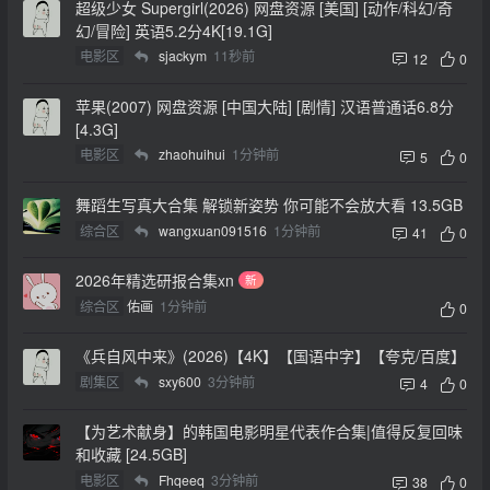
超级少女 Supergirl(2026) 网盘资源 [美国] [动作/科幻/奇
幻/冒险] 英语5.2分4K[19.1G]
电影区
sjackym
11秒前
12
0
苹果(2007) 网盘资源 [中国大陆] [剧情] 汉语普通话6.8分
[4.3G]
电影区
zhaohuihui
1分钟前
5
0
舞蹈生写真大合集 解锁新姿势 你可能不会放大看 13.5GB
综合区
wangxuan091516
1分钟前
41
0
2026年精选研报合集xn
新
综合区
佑画
1分钟前
0
《兵自风中来》(2026)【4K】【国语中字】【夸克/百度】
剧集区
sxy600
3分钟前
4
0
【为艺术献身】的韩国电影明星代表作合集|值得反复回味
和收藏 [24.5GB]
电影区
Fhqeeq
3分钟前
38
0