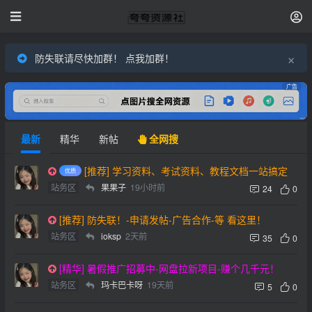
×
防失联请尽快加群！ 点我加群！
广告
最新
精华
新帖
全网搜
[推荐] 学习资料、考试资料、教程文档一站搞定
站务区
果果子
19小时前
24
0
[推荐] 防失联！-申请发帖-广告合作-等 看这里！
站务区
ioksp
2天前
35
0
[精华] 暑假推广招募中-网盘拉新项目-赚个几千元！
站务区
玛卡巴卡呀
19天前
5
0