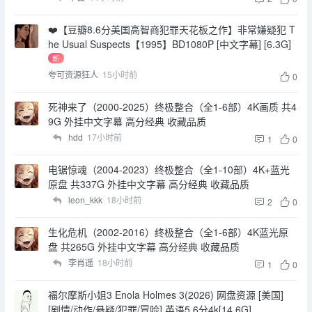
❤️【豆瓣8.6分美国高智商犯罪天花板之作】非常嫌疑犯 T
he Usual Suspects【1995】BD1080P [中文字幕] [6.3G]
新
夸可资源狂人
15小时前
0
死神来了（2000-2025）终极整合（全1-6部）4K画质 共4
9G 外挂中文字幕 高分经典 收藏品质
hdd
17小时前
1
0
电锯惊魂（2004-2023）终极整合（全1-10部）4K+蓝光
原盘 共337G 外挂中文字幕 高分经典 收藏品质
leon_kkk
18小时前
2
0
生化危机（2002-2016）终极整合（全1-6部）4K蓝光原
盘 共265G 外挂中文字幕 高分经典 收藏品质
李肖遥
18小时前
1
0
福尔摩斯小姐3 Enola Holmes 3(2026) 网盘资源 [美国]
[剧情/动作/悬疑/犯罪/冒险] 英语5.6分4k[14.6G]