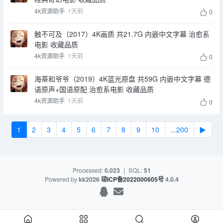
4k资源助手
1天前
0
触不可及（2017）4K画质 共21.7G 内嵌中文字幕 治愈系
电影 收藏品质
4k资源助手
1天前
0
海蒂和爷爷（2019）4K蓝光原盘 共59G 内嵌中文字幕 德
语原声+国语原配 治愈系电影 收藏品质
4k资源助手
1天前
0
1
2
3
4
5
6
7
8
9
10
...200
▶
Processed:
0.023
|
SQL:
51
Powered by
kk2026
琼ICP备2022000605号
4.0.4