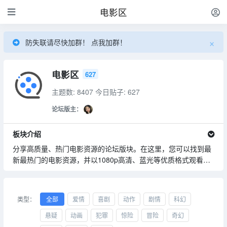
电影区
×
防失联请尽快加群！ 点我加群！
电影区
627
主题数: 8407
今日贴子: 627
论坛版主：
板块介绍
分享高质量、热门电影资源的论坛版块。在这里，您可以找到最
新最热门的电影资源，并以1080p高清、蓝光等优质格式观看，
为广大电影爱好者提供丰富多样的电影资源，确保资源的高清度
和原汁原味的观影体验
类型：
全部
爱情
喜剧
动作
剧情
科幻
悬疑
动画
犯罪
惊险
冒险
奇幻