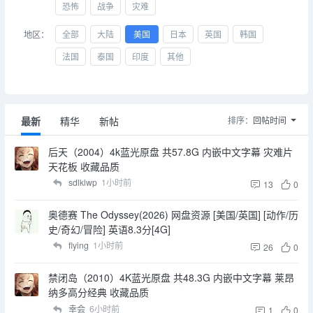
恐怖
战争
灾难
地区：
全部
大陆
美国
日本
英国
韩国
法国
泰国
印度
其他
最新
精华
新帖
排序：
回帖时间
后天（2004）4k蓝光原盘 共57.8G 内嵌中文字幕 灾难片
天花板 收藏品质
sdlklwp
1小时前
13
0
奥德赛 The Odyssey(2026) 网盘资源 [美国/英国] [动作/历
史/奇幻/冒险] 英语8.3分[4G]
flying
1小时前
26
0
禁闭岛（2010）4K蓝光原盘 共48.3G 内嵌中文字幕 莱昂
纳多高分经典 收藏品质
幸会
6小时前
1
0