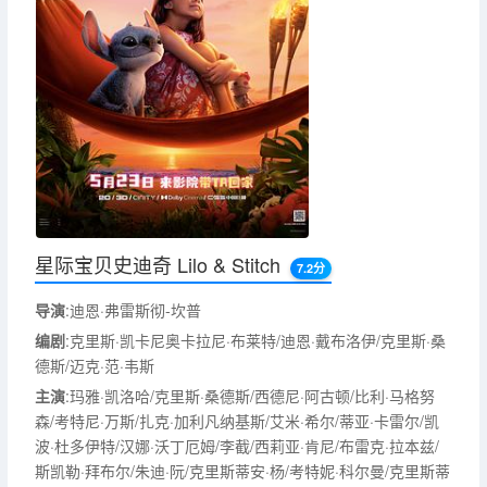
星际宝贝史迪奇 Lilo & Stitch
7.2分
导演
:迪恩·弗雷斯彻-坎普
编剧
:克里斯·凯卡尼奥卡拉尼·布莱特/迪恩·戴布洛伊/克里斯·桑
德斯/迈克·范·韦斯
主演
:玛雅·凯洛哈/克里斯·桑德斯/西德尼·阿古顿/比利·马格努
森/考特尼·万斯/扎克·加利凡纳基斯/艾米·希尔/蒂亚·卡雷尔/凯
波·杜多伊特/汉娜·沃丁厄姆/李截/西莉亚·肯尼/布雷克·拉本兹/
斯凯勒·拜布尔/朱迪·阮/克里斯蒂安·杨/考特妮·科尔曼/克里斯蒂