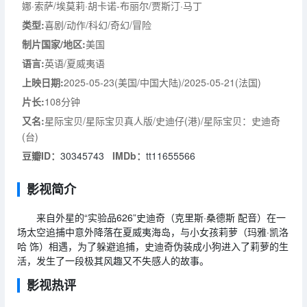
娜·索萨/埃莫莉·胡卡诺-布丽尔/贾斯汀·马丁
类型:
喜剧/动作/科幻/奇幻/冒险
制片国家/地区:
美国
语言:
英语/夏威夷语
上映日期:
2025-05-23(美国/中国大陆)/2025-05-21(法国)
片长:
108分钟
又名:
星际宝贝/星际宝贝真人版/史迪仔(港)/星际宝贝：史迪奇
(台)
豆瓣ID：
30345743
IMDb：
tt11655566
影视简介
来自外星的“实验品626”史迪奇（克里斯·桑德斯 配音）在一
场太空追捕中意外降落在夏威夷海岛，与小女孩莉萝（玛雅·凯洛
哈 饰）相遇，为了躲避追捕，史迪奇伪装成小狗进入了莉萝的生
活，发生了一段极其风趣又不失感人的故事。
影视热评