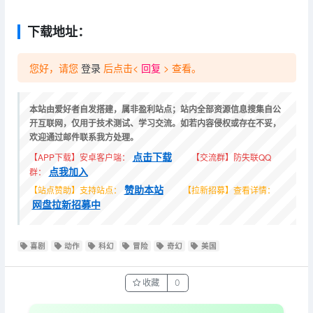
下载地址：
您好，请您
登录
后点击<
回复
> 查看。
本站由爱好者自发搭建，属非盈利站点；站内全部资源信息搜集自公
开互联网，仅用于技术测试、学习交流。如若内容侵权或存在不妥，
欢迎通过邮件联系我方处理。
点击下载
【APP下载】安卓客户端：
【交流群】防失联QQ
点我加入
群：
赞助本站
【站点赞助】支持站点：
【拉新招募】查看详情：
网盘拉新招募中
喜剧
动作
科幻
冒险
奇幻
美国
收藏
0