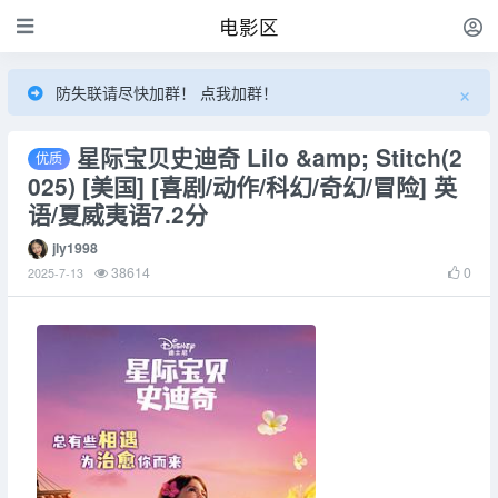
电影区
×
防失联请尽快加群！ 点我加群！
星际宝贝史迪奇 Lilo &amp; Stitch(2
025) [美国] [喜剧/动作/科幻/奇幻/冒险] 英
语/夏威夷语7.2分
jly1998
38614
0
2025-7-13