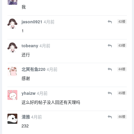
我
jason0921
4月前
42
楼
1
tobeany
4月前
43
楼
还行
北冥有鱼220
4月前
44
楼
感谢
yhaizw
4月前
45
楼
这么好的帖子没人回还有天理吗
清雅
4月前
46
楼
232