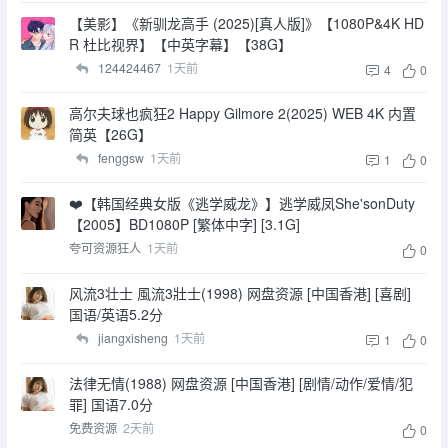
【美影】《新驯龙高手 (2025)[真人版]》【1080P&4K HD
R 杜比视界】【中英字幕】【38G】
124424467
1天前
4
0
高尔夫球也疯狂2 Happy Gilmore 2(2025) WEB 4K 内置
简英【26G】
fenggsw
1天前
1
0
❤️【韩国经典女版《逃学威龙》】逃学威凤She'sonDuty
【2005】BD1080P [繁体中字] [3.1G]
夸可资源狂人
1天前
0
风流3壮士 風流3壯士(1998) 网盘资源 [中国香港] [喜剧]
国语/英语5.2分
jiangxisheng
1天前
1
0
法律无情(1988) 网盘资源 [中国香港] [剧情/动作/爱情/犯
罪] 国语7.0分
免费资源
2天前
0