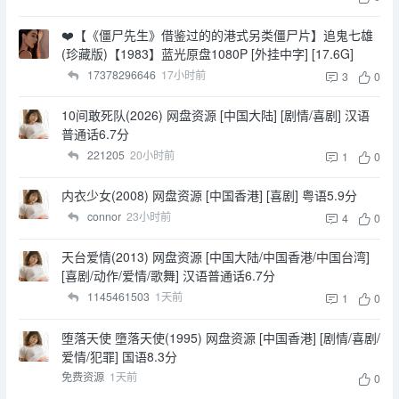
❤️【《僵尸先生》借鉴过的的港式另类僵尸片】追鬼七雄
(珍藏版)【1983】蓝光原盘1080P [外挂中字] [17.6G]
17378296646
17小时前
3
0
10间敢死队(2026) 网盘资源 [中国大陆] [剧情/喜剧] 汉语
普通话6.7分
221205
20小时前
1
0
内衣少女(2008) 网盘资源 [中国香港] [喜剧] 粤语5.9分
connor
23小时前
4
0
天台爱情(2013) 网盘资源 [中国大陆/中国香港/中国台湾]
[喜剧/动作/爱情/歌舞] 汉语普通话6.7分
1145461503
1天前
1
0
堕落天使 墮落天使(1995) 网盘资源 [中国香港] [剧情/喜剧/
爱情/犯罪] 国语8.3分
免费资源
1天前
0