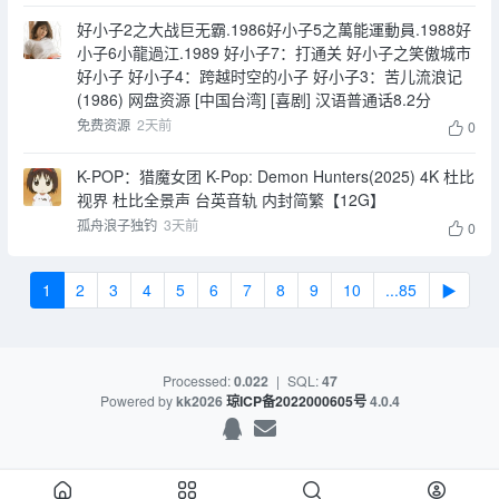
好小子2之大战巨无霸.1986好小子5之萬能運動員.1988好
小子6小龍過江.1989 好小子7：打通关 好小子之笑傲城市
好小子 好小子4：跨越时空的小子 好小子3：苦儿流浪记
(1986) 网盘资源 [中国台湾] [喜剧] 汉语普通话8.2分
免费资源
2天前
0
K-POP：猎魔女团 K-Pop: Demon Hunters(2025) 4K 杜比
视界 杜比全景声 台英音轨 内封简繁【12G】
孤舟浪子独钓
3天前
0
1
2
3
4
5
6
7
8
9
10
...85
▶
Processed:
0.022
|
SQL:
47
Powered by
kk2026
琼ICP备2022000605号
4.0.4