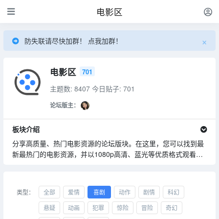
电影区
×
防失联请尽快加群！ 点我加群！
电影区
701
主题数: 8407
今日贴子: 701
论坛版主：
板块介绍
分享高质量、热门电影资源的论坛版块。在这里，您可以找到最
新最热门的电影资源，并以1080p高清、蓝光等优质格式观看，
为广大电影爱好者提供丰富多样的电影资源，确保资源的高清度
和原汁原味的观影体验
类型：
全部
爱情
喜剧
动作
剧情
科幻
悬疑
动画
犯罪
惊险
冒险
奇幻