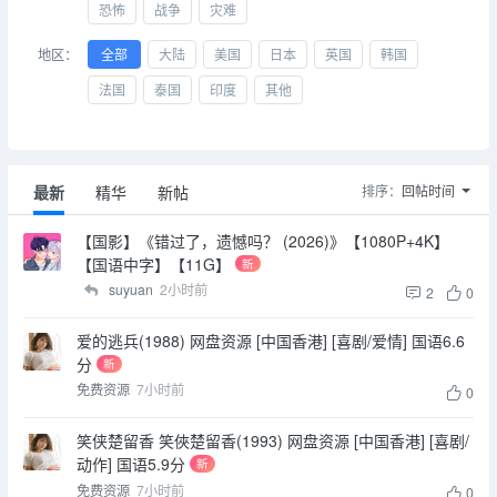
恐怖
战争
灾难
地区：
全部
大陆
美国
日本
英国
韩国
法国
泰国
印度
其他
最新
精华
新帖
排序：
回帖时间
【国影】《错过了，遗憾吗？ (2026)》【1080P+4K】
【国语中字】【11G】
新
suyuan
2小时前
2
0
爱的逃兵(1988) 网盘资源 [中国香港] [喜剧/爱情] 国语6.6
分
新
免费资源
7小时前
0
笑侠楚留香 笑俠楚留香(1993) 网盘资源 [中国香港] [喜剧/
动作] 国语5.9分
新
免费资源
7小时前
0