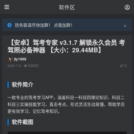
软件区
×
防失联请尽快加群！ 点我加群！
【安卓】驾考专家 v3.1.7 解锁永久会员 考
驾照必备神器 【大小：29.44MB】
jly1998
53630
0
2025-7-8
软件简介
一款专业的驾考学习APP，涵盖科目一科目四理论知识、科目二
科目三实操技能学习，直击考点，形式灵活生动易懂，帮助学员
更有效学习、记忆驾考知识。
软件截图