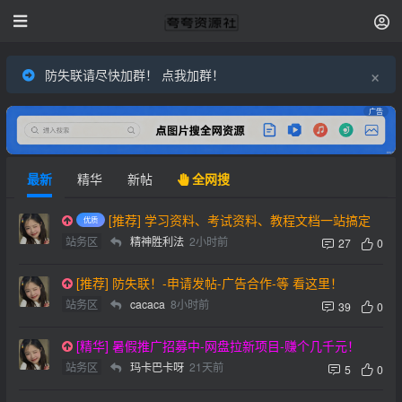
×
防失联请尽快加群！ 点我加群！
广告
最新
精华
新帖
全网搜
[推荐] 学习资料、考试资料、教程文档一站搞定
站务区
精神胜利法
2小时前
27
0
[推荐] 防失联！-申请发帖-广告合作-等 看这里！
站务区
cacaca
8小时前
39
0
[精华] 暑假推广招募中-网盘拉新项目-赚个几千元！
站务区
玛卡巴卡呀
21天前
5
0