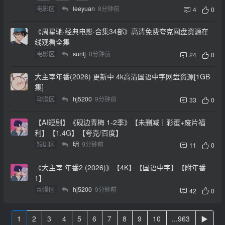
电影区
leeyuan
8分钟前
4
0
《周星驰·经典电影·合集34部》高清免费夸克网盘资源在
线观看全集
电影区
sunlj
8分钟前
24
0
大主宰年番(2026) 更新中 4k高清国语中字网盘资源[1GB
集]
动漫区
hj5200
9分钟前
33
0
【AI短剧】《砚边青梅 1-2季》【未删减｜彩蛋+废片福
利】【1.4G】【夸克/百度】
短剧区
明
9分钟前
11
0
《大主宰 年番2 (2026)》【4K】【国语中字】【附年番
1】
动漫区
hj5200
9分钟前
42
0
1
2
3
4
5
6
7
8
9
10
...963
▶