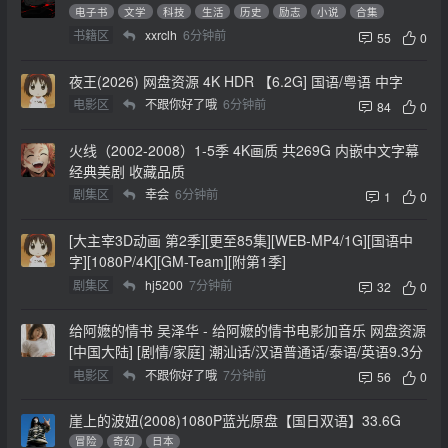
电子书
文学
科技
生活
历史
励志
小说
合集
书籍区
xxrclh
6分钟前
55
0
夜王(2026) 网盘资源 4K HDR 【6.2G] 国语/粤语 中字
电影区
不跟你好了哦
6分钟前
84
0
火线（2002-2008）1-5季 4K画质 共269G 内嵌中文字幕
经典美剧 收藏品质
剧集区
幸会
6分钟前
1
0
[大主宰3D动画 第2季][更至85集][WEB-MP4/1G][国语中
字][1080P/4K][GM-Team][附第1季]
剧集区
hj5200
7分钟前
32
0
给阿嬷的情书 吴泽华 - 给阿嬷的情书电影加音乐 网盘资源
[中国大陆] [剧情/家庭] 潮汕话/汉语普通话/泰语/英语9.3分
电影区
不跟你好了哦
7分钟前
56
0
崖上的波妞(2008)1080P蓝光原盘【国日双语】33.6G
冒险
奇幻
日本