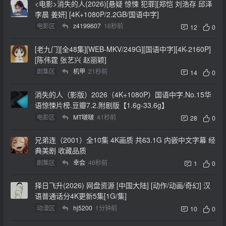
<电影>消失的人(2026)[悬疑 惊悚 犯罪][郑恺 刘浩存 邱泽
李晨 姜妍] [4K+1080P/2.2GB/国语中字]
电影区
z4199607
16秒前
12
0
[老九门][全48集][WEB-MKV/249G][国语中字][4K-2160P]
[陈伟霆 张艺兴 赵丽颖]
剧集区
机甲
21秒前
14
0
消失的人（影版）2026（4K+1080P）国语中字.No.15华
语惊悚片榜.豆瓣7.2.附剧版【1.6g-33.6g】
电影区
MT啵啵
41秒前
28
0
兄弟连（2001）全10集 4K画质 共63.1G 内嵌中文字幕 经
典美剧 收藏品质
剧集区
幸会
46秒前
1
0
择日飞升(2026) 网盘资源 [中国大陆] [动作/动画/奇幻] 汉
语普通话分4K更新5集[1G/集]
动漫区
hj5200
1分钟前
10
0