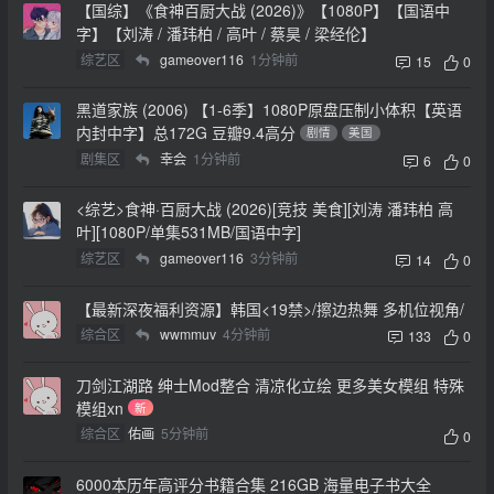
【国综】《食神百厨大战 (2026)》【1080P】【国语中
字】【刘涛 / 潘玮柏 / 高叶 / 蔡昊 / 梁经伦】
综艺区
gameover116
1分钟前
15
0
黑道家族 (2006) 【1-6季】1080P原盘压制小体积【英语
内封中字】总172G 豆瓣9.4高分
剧情
美国
剧集区
幸会
1分钟前
6
0
<综艺>食神·百厨大战 (2026)[竞技 美食][刘涛 潘玮柏 高
叶][1080P/单集531MB/国语中字]
综艺区
gameover116
3分钟前
14
0
【最新深夜福利资源】韩国<19禁>/擦边热舞 多机位视角/
综合区
wwmmuv
4分钟前
133
0
刀剑江湖路 绅士Mod整合 清凉化立绘 更多美女模组 特殊
模组xn
新
综合区
佑画
5分钟前
0
6000本历年高评分书籍合集 216GB 海量电子书大全