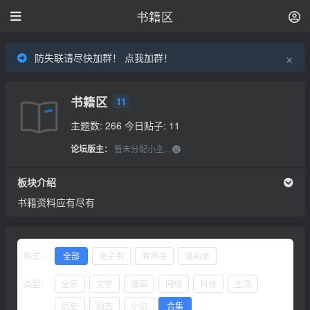
书籍区
×
防失联请尽快加群！ 点我加群！
书籍区
11
主题数: 266
今日贴子: 11
论坛版主：
暂未分配小主...
板块介绍
书籍资料应有尽有
格式：
全部
电子书
有声书
漫画类
类型：
全部
文学
漫画
网络
科技
生活
历史
励志
小说
合集