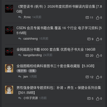
《樊登读书 (帆书) 》2026年度优质听书解读内容合集 [7.8
GB]
大mic
14天前
11
0
CSDN 会员专属书籍合集 覆盖 16 个行业 电子学习资料 [5
51MB]
caishiheng
15天前
9
0
全网超高分书籍 6000 套合集 优质电子书大全 196GB
kangsitanding
24天前
20
0
全插图精校经典科普图书三十套合集收藏版【5.3GB】
电子书
合集
jsm
1月前
12
0
男性强身健体专题资料包：补肾 + 养生 + 保健全系列合集
【501.5MB】
小伙子资源
1月前
5
0