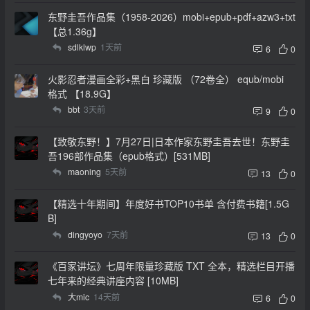
东野圭吾作品集（1958-2026）mobi+epub+pdf+azw3+txt
【总1.36g】
sdlklwp
1天前
6
0
火影忍者漫画全彩+黑白 珍藏版 （72卷全） equb/mobi
格式 【18.9G】
bbt
3天前
9
0
【致敬东野！】7月27日|日本作家东野圭吾去世！东野圭
吾196部作品集（epub格式）[531MB]
maoning
5天前
13
0
【精选十年期间】年度好书TOP10书单 含付费书籍[1.5G
B]
dingyoyo
7天前
13
0
《百家讲坛》七周年限量珍藏版 TXT 全本，精选栏目开播
七年来的经典讲座内容 [10MB]
大mic
14天前
6
0