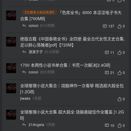
「色库全书」6000 本涩涩电子书大
【已被多人标记失效】
合集 [700MB]
colool
21小时前
137
0
绝版古籍《中国香艳全书》全四册 最全古代女性文史合集,
足以醉心荡魄者[pdf]【720M】
波波子子
21小时前
11
0
1700 本两性小说书单合集｜书荒一次解决[2.4GB]
colool
22小时前
21
0
全球推理小说大集合｜烧脑神作一次看够 精选超大超全包
[1.2GB]
jiwake
1天前
0
全球推理小说大合集 超大超全 烧脑悬疑佳作全覆盖 [1.2G
B]
21Angela
1天前
10
0