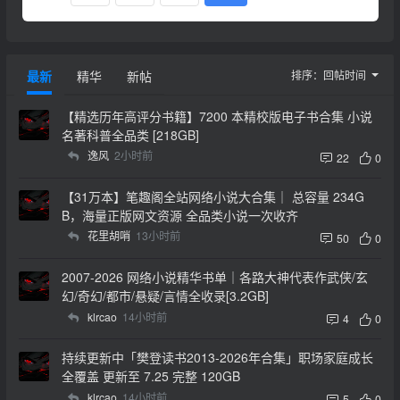
最新
精华
新帖
排序：
回帖时间
【精选历年高评分书籍】7200 本精校版电子书合集 小说
名著科普全品类 [218GB]
逸风
2小时前
22
0
【31万本】笔趣阁全站网络小说大合集｜ 总容量 234G
B，海量正版网文资源 全品类小说一次收齐
花里胡哨
13小时前
50
0
2007-2026 网络小说精华书单｜各路大神代表作武侠/玄
幻/奇幻/都市/悬疑/言情全收录[3.2GB]
klrcao
14小时前
4
0
持续更新中「樊登读书2013-2026年合集」职场家庭成长
全覆盖 更新至 7.25 完整 120GB
klrcao
14小时前
5
0