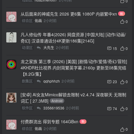
0
从后面来的神威先生 2026 更6集 1080P 内嵌繁中xn
新
综合区
佑画
2小时前
0
凡人修仙传 年番4(2026) 网盘资源 [中国大陆] [动作/动画/
奇幻] 汉语普通话分4K更新186集[214G]
动漫区
大先生
2小时前
15
0
龙之家族 第三季 (2026) [美国] [剧情/动作/爱情/奇幻/冒险]
4KHDR杜比视界.内封简繁英字幕.2160p 更新至08集完结
【8.2G/集】
剧集区
qqhphhzh
2小时前
23
0
[安卓] AI女友Mimico解锁去限制 v2.4.74 深夜聊天 无限制
词汇 [ 27.3MB]
Android
软件区
3356619536
2小时前
74
0
付费群流出 得到专题 164GBxn
新
综合区
佑画
2小时前
0