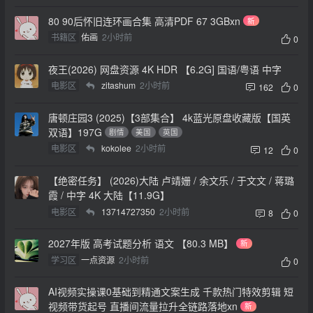
80 90后怀旧连环画合集 高清PDF 67 3GBxn
新
书籍区
佑画
2小时前
0
夜王(2026) 网盘资源 4K HDR 【6.2G] 国语/粤语 中字
电影区
zitashum
2小时前
162
0
唐顿庄园3 (2025)【3部集合】 4k蓝光原盘收藏版【国英
双语】197G
剧情
美国
英国
电影区
kokolee
2小时前
12
0
【绝密任务】 (2026)大陆 卢靖姗 / 余文乐 / 于文文 / 蒋璐
霞 / 中字 4K 大陆【11.9G】
电影区
13714727350
2小时前
8
0
2027年版 高考试题分析 语文 【80.3 MB】
新
学习区
一点资源
2小时前
0
AI视频实操课0基础到精通文案生成 千款热门特效剪辑 短
视频带货起号 直播间流量拉升全链路落地xn
新