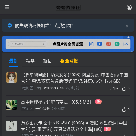
×
防失联请尽快加群！ 点我加群！
广告
最新
精华
新帖
全网搜
【周星驰电影】功夫女足(2026) 网盘资源 [中国香港/中国
大陆] 粤语/汉语普通话/英语/日语/韩语6.6分【7.4GB】
电影区
watson3190
2小时前
493
0
高中物理模型详解与变式 【65.5 MB】
新
学习区
一点资源
2小时前
0
万妖图录传 全十季S1-S10 (2026) AI漫据 网盘资源 [中国
大陆] [动画/奇幻] 汉语普通话分全十季[16G]
新
短剧区
huazimen007
2小时前