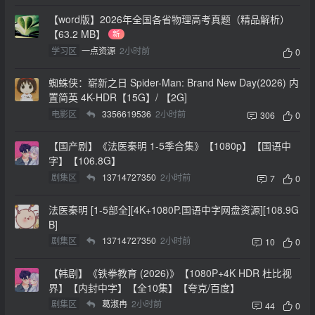
【word版】2026年全国各省物理高考真题（精品解析）
【63.2 MB】
新
学习区
一点资源
2小时前
0
蜘蛛侠：崭新之日 Spider-Man: Brand New Day(2026) 内
置简英 4K-HDR【15G】/ 【2G]
电影区
3356619536
2小时前
306
0
【国产剧】《法医秦明 1-5季合集》【1080p】【国语中
字】【106.8G】
剧集区
13714727350
2小时前
7
0
法医秦明 [1-5部全][4K+1080P.国语中字网盘资源][108.9G
B]
剧集区
13714727350
2小时前
10
0
【韩剧】《铁拳教育 (2026)》【1080P+4K HDR 杜比视
界】【内封中字】【全10集】【夸克/百度】
剧集区
葛淑冉
2小时前
44
0