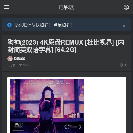
电影区
×
防失联请尽快加群！ 点我加群！
狗神(2023) 4K原盘REMUX [杜比视界] [内
封简英双语字幕] [64.2G]
l25800
382
0
5月前