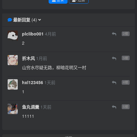
最新回复
(
4
)
plclibo001
4月前
2
楼
2
折木风
1月前
3
楼
山穷水尽疑无路，柳暗花明又一村
hxl123456
1天前
4
楼
1
鱼丸调羹
1天前
5
楼
11111