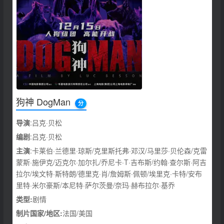
狗神 DogMan
分
导演
:吕克·贝松
编剧
:吕克·贝松
主演
:卡莱伯·兰德里·琼斯/克里斯托弗·邓汉/马里莎·贝伦森/克雷
蒙斯·施伊克/迈克尔·加尔扎/乔尼卡·T·吉布斯/约翰·查尔斯·阿吉
拉尔/埃文特·斯特朗/德里克·肖/詹姆斯·佩顿/埃里克·卡特/安布
里特·米尔豪斯/本尼特·萨尔茨曼/奈玛·赫布拉尔·基乔
类型:
剧情
制片国家/地区:
法国/美国