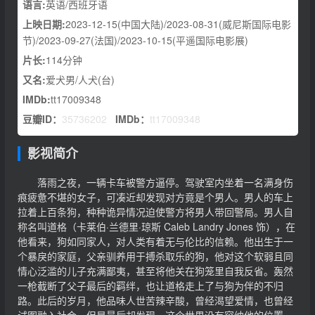
语言:
英语/西班牙语
上映日期:
2023-12-15(中国大陆)/2023-08-31(威尼斯国际电影
节)/2023-09-27(法国)/2023-10-15(平遥国际电影展)
片长:
114分钟
又名:
爱犬男/人犬(台)
IMDb:
tt17009348
豆瓣ID：
35736202
IMDb：
tt17009348
影视简介
落雨之夜，一辆卡车被警方逼停。驾驶室内坐着一名满身伤
痕疲惫不堪的女子，可凑近却发现对方竟是个男人。男人的车上
拉着上百条狗，种种诡异情况迫使警方将男人带回警局。男人自
称名叫道格（卡莱伯·兰德里·琼斯 Caleb Landry Jones 饰），在
他看来，狗如同家人，对人类有着无与伦比的信赖。他出生于一
个暴戾的家庭，父亲驯养用于搏杀取乐的狗，他对这个软弱且同
情心泛滥的儿子充满鄙夷，甚至将他关在狗笼里自我反省。轰然
一枪截断了父子最后的羁绊，也让道格走上了与狗为伴的不归
路。此后的岁月，他品味人世苦辣辛酸，曾经渴望爱情，也曾经
试图融入社会。但是最后却发现，这个世界没有容纳他的位置。