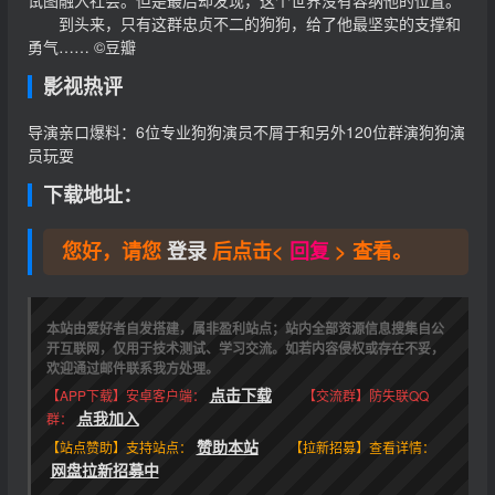
到头来，只有这群忠贞不二的狗狗，给了他最坚实的支撑和
勇气…… ©豆瓣
影视热评
导演亲口爆料：6位专业狗狗演员不屑于和另外120位群演狗狗演
员玩耍
下载地址：
您好，请您
登录
后点击<
回复
> 查看。
本站由爱好者自发搭建，属非盈利站点；站内全部资源信息搜集自公
开互联网，仅用于技术测试、学习交流。如若内容侵权或存在不妥，
欢迎通过邮件联系我方处理。
点击下载
【APP下载】安卓客户端：
【交流群】防失联QQ
点我加入
群：
赞助本站
【站点赞助】支持站点：
【拉新招募】查看详情：
网盘拉新招募中