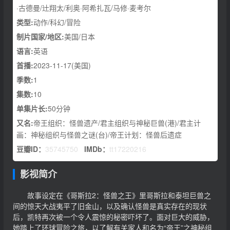
·古德曼/辻翔太/利奥·阿希扎瓦/马修·麦考尔
类型:
动作/科幻/冒险
制片国家/地区:
美国/日本
语言:
英语
首播:
2023-11-17(美国)
季数:
1
集数:
10
单集片长:
50分钟
又名:
帝王组织：怪兽遗产/君主组织与神秘巨兽(港)/君主计
画：神秘组织与怪兽之谜(台)/帝王计划：怪兽后遗症
豆瓣ID：
35745750
IMDb：
tt17220216
影视简介
故事设定在《哥斯拉2：怪兽之王》里哥斯拉和泰坦巨兽之
间的惊天大战夷平了旧金山，以及确认怪兽是真实存在的现状
后，凯特再次被一个令人震惊的秘密吓坏了。面对巨大的威胁，
她踏上了环球冒险之旅，以了解有关家人和名为“帝王”之神秘组