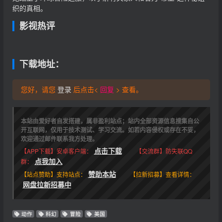
织的真相。
影视热评
下载地址：
您好，请您
登录
后点击<
回复
> 查看。
本站由爱好者自发搭建，属非盈利站点；站内全部资源信息搜集自公
开互联网，仅用于技术测试、学习交流。如若内容侵权或存在不妥，
欢迎通过邮件联系我方处理。
点击下载
【APP下载】安卓客户端：
【交流群】防失联QQ
点我加入
群：
赞助本站
【站点赞助】支持站点：
【拉新招募】查看详情：
网盘拉新招募中
动作
科幻
冒险
美国