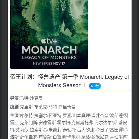
帝王计划：怪兽遗产 第一季 Monarch: Legacy of
Monsters Season 1
6.0分
导演
:马特·沙克曼
编剧
:克里斯·布莱克/马特·弗里奇曼
主演
:库尔特·拉塞尔/怀亚特·罗素/山本真理/泽井杏奈/渡部莲/科
雷西·克莱门斯/安德雷斯·霍尔姆/克里斯托弗·海尔达尔/乔·蒂皮
特/艾莉莎·拉索斯基/米蕾莉·泰勒/平岳大/久藤今日子/富田谭玲/
洁斯·萨尔圭罗/布鲁斯·白智勋/卡米尔·莱格/多米尼克·蒂珀/约翰