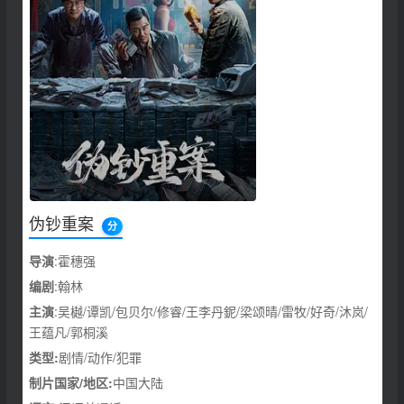
伪钞重案
分
导演
:霍穗强
编剧
:翰林
主演
:吴樾/谭凯/包贝尔/修睿/王李丹鈮/梁颂晴/雷牧/好奇/沐岚/
王蕴凡/郭桐溪
类型:
剧情/动作/犯罪
制片国家/地区:
中国大陆