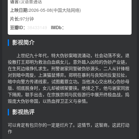
语言:
汉语普通话
上映日期:
2026-05-08(中国大陆网络)
片长:
97分钟
豆瓣ID：
38433149
IMDb：
影视简介
上世纪九十年代，特大伪钞案暗流涌动，社会动荡不安。退
役散打王郑明为救治白血病女儿，意外踏入凶险的伪钞产业链，
在生死边缘挣扎求生。刑警谢家同誓破伪钞源头，二人从针锋相
对到暗中周旋，上演猫鼠博弈。郑明在暴利与良知间反复拉扯，
暗中向警方传递线索，试图戴罪立功。当他决心交出核心伪钞母
版、彻底脱身时，女儿却被绑架要挟。绝境之下，他与谢家同放
下隔阂，联手出击，在宗族宗祠与民俗游行中展开终极血战，捣
毁庞大伪钞帝国，以热血捍卫正义与亲情。
影视热评
可以肯定有包贝尔的一定是烂片了。这情节，这智商，这武打动
作