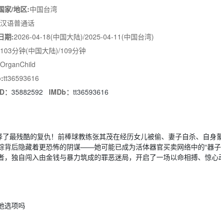
国家/地区:
中国台湾
汉语普通话
日期:
2026-04-18(中国大陆)/2025-04-11(中国台湾)
103分钟(中国大陆)/109分钟
OrganChild
:
tt36593616
ID：
35882592
IMDb：
tt36593616
了最残酷的复仇！前棒球教练张其茂在经历女儿被偷、妻子自杀、自身
踪背后隐藏着更恐怖的阴谋——她可能已成为活体器官买卖网络中的“器子
者，独自闯入由金钱与暴力筑成的罪恶迷局，开启了一场以命相搏、惊心
他选项吗