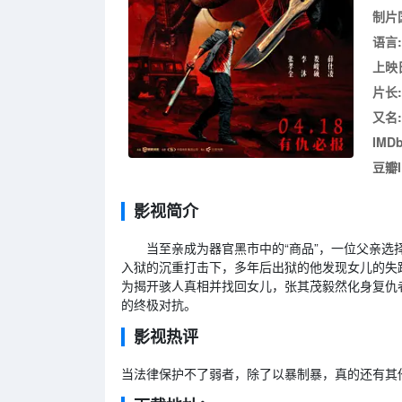
制片
语言:
上映
片长:
又名:
IMDb
豆瓣
影视简介
当至亲成为器官黑市中的“商品”，一位父亲选择
入狱的沉重打击下，多年后出狱的他发现女儿的失
为揭开骇人真相并找回女儿，张其茂毅然化身复仇
的终极对抗。
影视热评
当法律保护不了弱者，除了以暴制暴，真的还有其