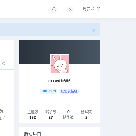
登录/注册
×
0
ctxwdb666
UID:2279
认证发帖组
黄
主题数
帖子数
0
粉丝数
192
27
精华数
2
庭/
版块热门