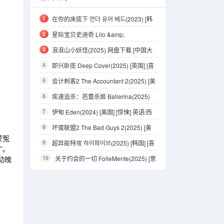
1
在你的床底下 언더 유어 베드(2023) [韩
国] [剧情/爱情/惊悚] 韩语5.5分
2
星际宝贝史迪奇 Lilo &amp;
Stitch(2025) [美国] [喜剧/动作/科幻/奇幻/冒
3
浪浪山小妖怪(2025) 网盘下载 [中国大
险] 英语/夏威夷语7.2分
陆] [剧情/喜剧/动画/奇幻] 汉语普通话8.5分
4
即兴卧底 Deep Cover(2025) [英国] [喜
剧/动作/犯罪] 英语7.2分
5
会计刺客2 The Accountant 2(2025) [美
国] [剧情/动作/悬疑/惊悚/犯罪] 英语/德语/西
6
疾速追杀：芭蕾杀姬 Ballerina(2025)
班牙语6.1分
[美国] [动作/惊悚] 英语/德语7.1分
7
伊甸 Eden(2024) [美国] [惊悚] 英语/西
班牙语6.9分
8
坏蛋联盟2 The Bad Guys 2(2025) [美
蒙冤
国] [喜剧/动作/动画/悬疑/家庭/犯罪/冒险] 英
9
超异能特攻 하이파이브(2025) [韩国] [喜
”。
语7.9分
剧/动作/奇幻/冒险] 韩语6.3分
10
关于约会的一切 FolleMente(2025) [意
动魄
大利] [喜剧/爱情] 意大利语8.0分