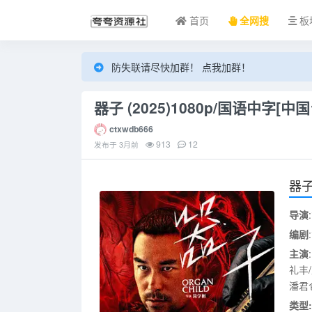
首页
全网搜
板
防失联请尽快加群！ 点我加群！
器子 (2025)1080p/国语中字[中国
ctxwdb666
913
12
发布于
3月前
器
导演
编剧
主演
礼丰
潘君
类型: