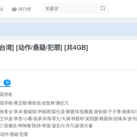
块
排行榜
台湾] [动作/悬疑/犯罪] [共4GB]
子
分
:简学彬
:简学彬/黄志翔/黄新高/张智昇/黄纪凡
:张孝全/李沐/娄峻硕/尹昭德/薛仕凌/黄健玮/程雅晨/游安顺/于子育/谢承均/
/王中皇/李杏/小春/吴承洋/陈零九/大渊/林鹤轩/吴翔震/赖晏驹/邱锋泽/游书
仑/梁瀚名/林映唯/陈妤/李悠/温吉兴/许乃涵/郭大睿
动作/悬疑/犯罪