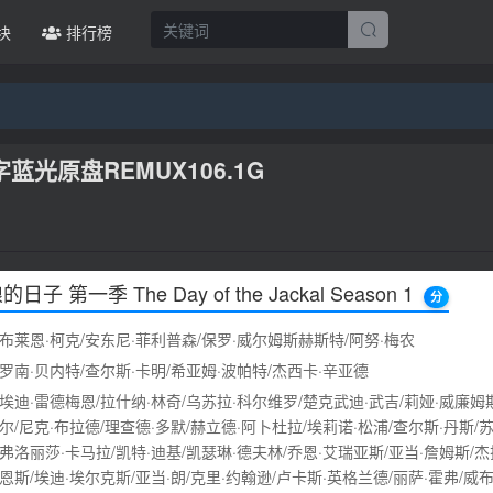
块
排行榜
字蓝光原盘REMUX106.1G
日子 第一季 The Day of the Jackal Season 1
分
:布莱恩·柯克/安东尼·菲利普森/保罗·威尔姆斯赫斯特/阿努·梅农
:罗南·贝内特/查尔斯·卡明/希亚姆·波帕特/杰西卡·辛亚德
:埃迪·雷德梅恩/拉什纳·林奇/乌苏拉·科尔维罗/楚克武迪·武吉/莉娅·威廉姆斯
尔/尼克·布拉德/理查德·多默/赫立德·阿卜杜拉/埃莉诺·松浦/查尔斯·丹斯/苏
/弗洛丽莎·卡马拉/凯特·迪基/凯瑟琳·德夫林/乔恩·艾瑞亚斯/亚当·詹姆斯/杰
恩斯/埃迪·埃尔克斯/亚当·朗/克里·约翰逊/卢卡斯·英格兰德/丽萨·霍弗/威布