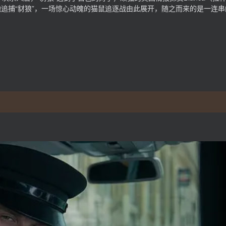
始在欧洲各地追捕“豺狼”，一场惊心动魄的猫鼠追逐战由此展开，随之而来的是一连