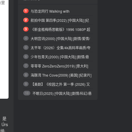
特里
1
与恐龙同行 Walking with
Dinosaurs(2025) [英国] [纪录片] 英语分
2
航拍中国 第四季(2022) [中国大陆] [纪
录片] 汉语普通话7.8分
3
《新金瓶梅杨思敏版》1996 1080P 超
清 国语中字 【保证有你们想看的内容】全5
4
大明宫词(2000) [中国大陆] [剧情/爱情/
集[5GB]
古装] 汉语普通话9.1分
5
太平年（2026）全集/4k高码率画质/夸
克/百度/移动【单集1.5GB左右】
6
少年包青天(2000) [中国大陆] [剧情/悬
疑/古装] 汉语普通话8.7分
7
零零零 ZeroZeroZero(2019) [意大利]
[剧情/犯罪] 英语/意大利语/西班牙语/法语/沃
8
海豚湾 The Cove(2009) [美国] [纪录片]
洛夫语9.0分
英语/日语9.3分
9
【美剧】《校园之外 第一季 (2026) 又
名: 校园恋曲 / 校外》【1080P】【中英字
10
不眠日(2025) [中国大陆] [剧情/科幻/悬
幕】【8集全】【14G】
疑] 汉语普通话分
饰）是
Úrs
纳·