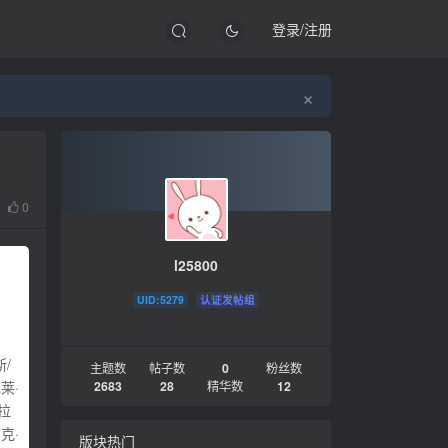
登录/注册
×
0
l25800
UID:5279
认证发帖组
/
主题数
帖子数
0
粉丝数
2683
28
精华数
12
莱·
拉
克·
版块热门