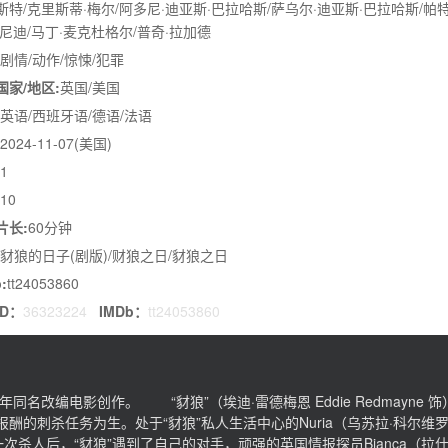
斯特/克里斯蒂·梅尔/阿多尼·迪亚斯·巴拉哈斯/萨乌尔·迪亚斯·巴拉哈斯/帕
肯尼迪/马丁·麦克杜格尔/普奇·拉加德
剧情/动作/惊悚/犯罪
国家/地区:
英国/美国
英语/西班牙语/德语/法语
2024-11-07(美国)
1
10
片长:
60分钟
豺狼的日子(剧版)/财狼之日/豺狼之日
:
tt24053860
ID：
36323224
IMDb：
tt24053860
73年同名改编电影创作。 “豺狼”（埃迪·雷德梅恩 Eddie Redmayne 
刺杀任务为生。处于“豺狼”私人生活中心的Nuria（乌苏拉·科尔维罗 
最近一次杀人后，“豺狼”遇到了自己的对手，顽强的英国情报探员Bianca（拉什