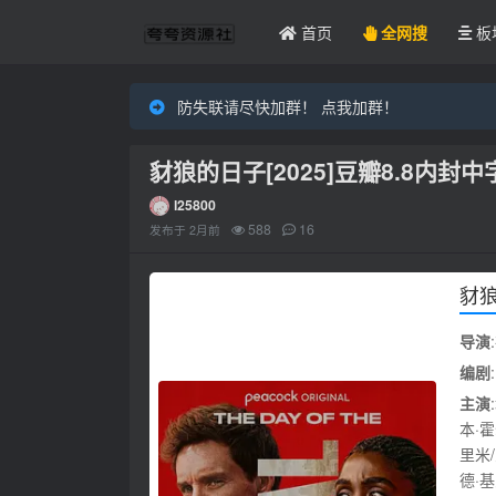
首页
全网搜
板
防失联请尽快加群！ 点我加群！
豺狼的日子[2025]豆瓣8.8内封中
l25800
588
16
发布于
2月前
豺狼的
导演
编剧
主演
本·霍
里米
德·基