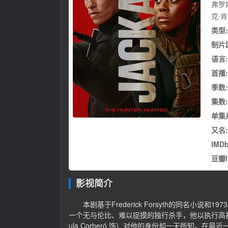
弗罗
克·
类型:
制片
语言:
首播:
季数:
集数:
单集
又名:
IMDb
豆瓣
影视简介
本剧基于Frederick Forsyth的同名小说和19
一个无与伦比、难以捉摸的独行杀手，他以执行高报酬的
ula Corberó 饰）对他的身份却一无所知。在