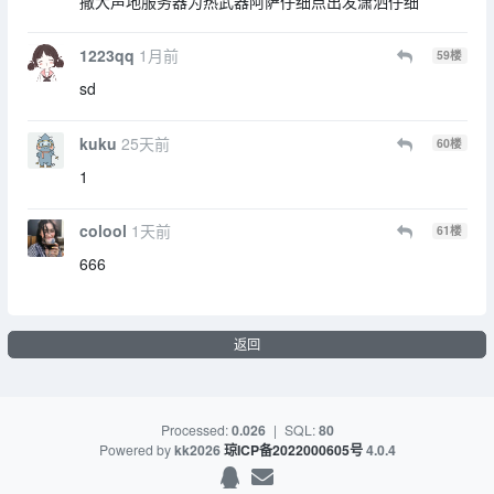
撒大声地服务器为热武器阿萨仔细点出发潇洒仔细
1223qq
1月前
59
楼
sd
kuku
25天前
60
楼
1
colool
1天前
61
楼
666
返回
Processed:
0.026
|
SQL:
80
Powered by
kk2026
琼ICP备2022000605号
4.0.4