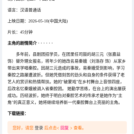
语言：汉语普通话
上映日期：2026-05-10(中国大陆)
片长：45分钟
主角的剧情简介 · · · · · ·
多年前，县剧团招学员，在团里任司鼓的胡三元（张嘉益
饰）替外甥女报名，将年少的她改名易秦娥（刘浩存 饰）从家乡
带出来学唱秦腔。因胡三元造成的事故，易秦娥受到影响，学习
秦腔之路屡遭波折。但她凭借刻苦的劲头和自身的条件获得了老
艺人的赏识和热情帮扶。她的“破蒙戏”在乡村舞台上音惊四座，
后改名忆秦娥被调入省秦腔团。 她勤学苦练，在台上的演出屡获
成功。历经波折，她终于明白对秦腔艺术的传承才是她作为“主
角”的真正意义，她将继续培养新一代秦腔舞台上亮丽的主角。
下载链接：
您好，请您
登录
后点击<
回复
> 查看。