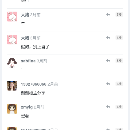
银行
大猪
3月前
3
楼
牛
大猪
3月前
4
楼
假的，别上当了
sabfina
3月前
5
楼
1
13327866066
2月前
6
楼
谢谢楼主分享
xmylg
2月前
7
楼
想看
13152032020
2月前
8
楼