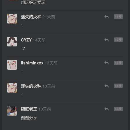
想玩好玩爱玩
迷失的火种
21天前
41
楼
1
CYZY
14天前
42
楼
12
lishiminxxx
13天前
43
楼
1
迷失的火种
10天前
44
楼
1
隔壁老王
10天前
45
楼
谢谢分享