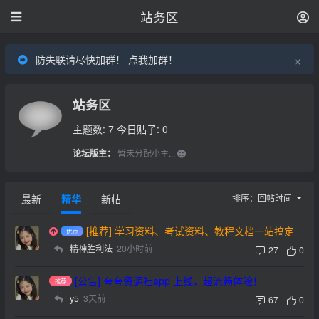
站务区
×
防失联请尽快加群！ 点我加群！
站务区
主题数: 7
今日贴子: 0
论坛版主：
暂未分配小主...
最新
精华
新帖
排序：
回帖时间
[推荐] 学习资料、考试资料、教程文档一站搞定
精神胜利法
20小时前
27
0
[公告] 夸夸资源社app 上线，超流畅体验！
y5
3天前
67
0