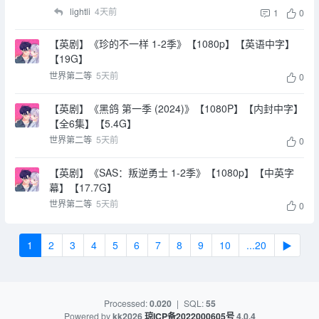
lightli
4天前
1
0
【英剧】《珍的不一样 1-2季》【1080p】【英语中字】
【19G】
世界第二等
5天前
0
【英剧】《黑鸽 第一季 (2024)》【1080P】【内封中字】
【全6集】【5.4G】
世界第二等
5天前
0
【英剧】《SAS：叛逆勇士 1-2季》【1080p】【中英字
幕】【17.7G】
世界第二等
5天前
0
1
2
3
4
5
6
7
8
9
10
...20
▶
Processed:
0.020
|
SQL:
55
Powered by
kk2026
琼ICP备2022000605号
4.0.4