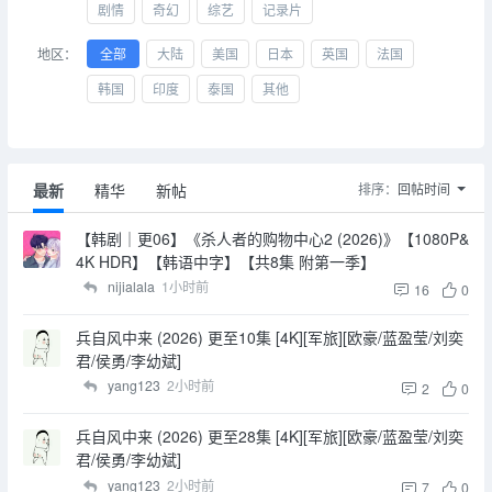
剧情
奇幻
综艺
记录片
地区：
全部
大陆
美国
日本
英国
法国
韩国
印度
泰国
其他
最新
精华
新帖
排序：
回帖时间
【韩剧｜更06】《杀人者的购物中心2 (2026)》【1080P&
4K HDR】【韩语中字】【共8集 附第一季】
nijialala
1小时前
16
0
兵自风中来 (2026) 更至10集 [4K][军旅][欧豪/蓝盈莹/刘奕
君/侯勇/李幼斌]
yang123
2小时前
2
0
兵自风中来 (2026) 更至28集 [4K][军旅][欧豪/蓝盈莹/刘奕
君/侯勇/李幼斌]
yang123
2小时前
7
0