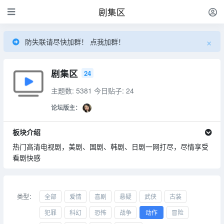
剧集区
×
防失联请尽快加群！ 点我加群！
剧集区
24
主题数: 5381
今日贴子: 24
论坛版主：
板块介绍
热门高清电视剧，美剧、国剧、韩剧、日剧一网打尽，尽情享受
看剧快感
类型：
全部
爱情
喜剧
悬疑
武侠
古装
犯罪
科幻
恐怖
战争
动作
冒险