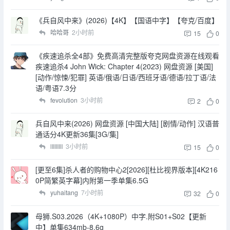
《兵自风中来》(2026)【4K】【国语中字】【夸克/百度】
哈哈哥
2小时前
15
0
《疾速追杀全4部》免费高清完整版夸克网盘资源在线观看
疾速追杀4 John Wick: Chapter 4(2023) 网盘资源 [美国]
[动作/惊悚/犯罪] 英语/俄语/日语/西班牙语/德语/拉丁语/法
语/粤语7.3分
fevolution
3小时前
2
0
兵自风中来(2026) 网盘资源 [中国大陆] [剧情/动作] 汉语普
通话分4K更新36集[3G/集]
lIlIlIlI
3小时前
15
0
[更至6集]杀人者的购物中心2[2026][杜比视界版本][4K216
0P简繁英字幕]内附第一季单集6.5G
yuhaitang
7小时前
32
0
母狮.S03.2026（4K+1080P）中字.附S01+S02【更新
中】单集634mb-8.6g