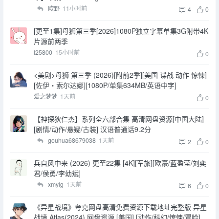
欧野
11小时前
4
0
[更至1集]母狮第三季[2026]1080P独立字幕单集3G附带4K
片源前两季
l25800
15小时前
0
<美剧>母狮 第三季 (2026)[附前2季][美国 谍战 动作 惊悚]
[佐伊・索尔达娜][1080P/单集634MB/英语中字]
爱之梦梦
1天前
0
【神探狄仁杰】系列全六部合集 高清网盘资源[中国大陆]
[剧情/动作/悬疑/古装] 汉语普通话9.2分
gouhua68679038
1天前
2
0
兵自风中来 (2026) 更至22集 [4K][军旅][欧豪/蓝盈莹/刘奕
君/侯勇/李幼斌]
xmylg
1天前
6
0
《异星战境》夸克网盘高清免费资源下载地址完整版 异星
战境 Atlas(2024) 网盘资源 [美国] [动作/科幻/惊悚/冒险]