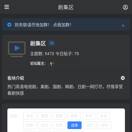
剧集区
×
防失联请尽快加群！ 点我加群！
剧集区
75
主题数: 5472
今日贴子: 75
论坛版主：
板块介绍
热门高清电视剧，美剧、国剧、韩剧、日剧一网打尽，尽情享受
看剧快感
类型：
全部
爱情
喜剧
悬疑
武侠
古装
犯罪
科幻
恐怖
战争
动作
冒险