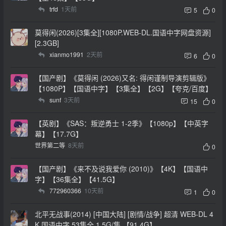
trfd
1天前
5
0
莫得闲(2026)[3集全][1080P.WEB-DL.国语中字网盘资源]
[2.3GB]
xianmo1991
2天前
6
0
【国产剧】《莫得闲 (2026)又名: 得闲谨制导演剪辑版》
【1080P】【国语中字】【3集全】【2G】【夸克/百度】
sunf
3天前
15
0
【英剧】《SAS：叛逆勇士 1-2季》【1080p】【中英字
幕】【17.7G】
世界第二等
8天前
0
【国产剧】《来不及说我爱你 (2010)》【4K】【国语中
字】【36集全】【41.5G】
772960366
10天前
1
0
北平无战事(2014) [中国大陆] [剧情/战争] 超清 WEB-DL 4
K 国语中字 53集全 1.5G/集 【91.4G】